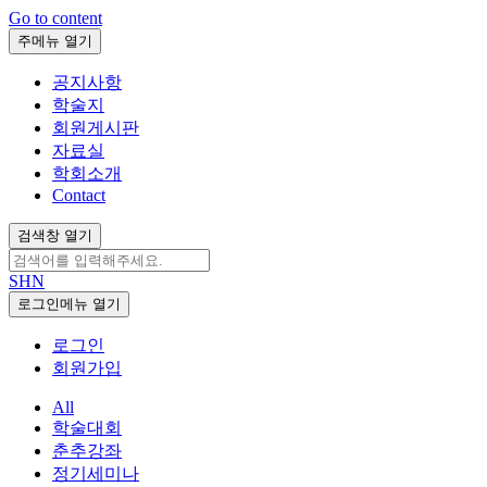
Go to content
주메뉴 열기
공지사항
학술지
회원게시판
자료실
학회소개
Contact
검색창 열기
SHN
로그인메뉴 열기
로그인
회원가입
All
학술대회
춘추강좌
정기세미나