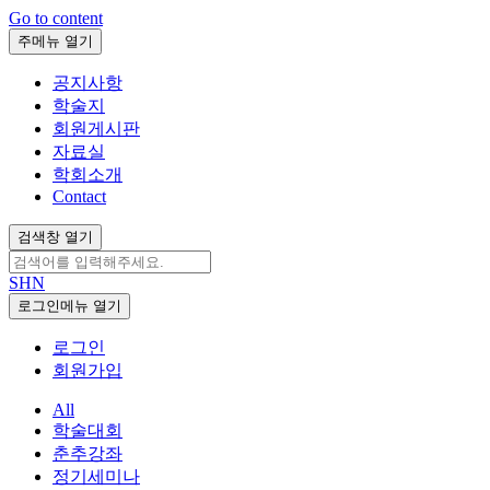
Go to content
주메뉴 열기
공지사항
학술지
회원게시판
자료실
학회소개
Contact
검색창 열기
SHN
로그인메뉴 열기
로그인
회원가입
All
학술대회
춘추강좌
정기세미나