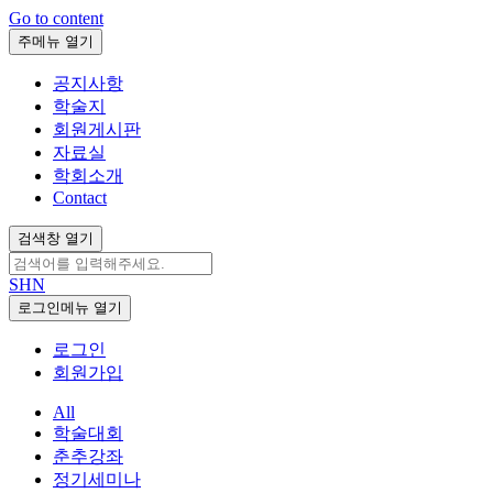
Go to content
주메뉴 열기
공지사항
학술지
회원게시판
자료실
학회소개
Contact
검색창 열기
SHN
로그인메뉴 열기
로그인
회원가입
All
학술대회
춘추강좌
정기세미나