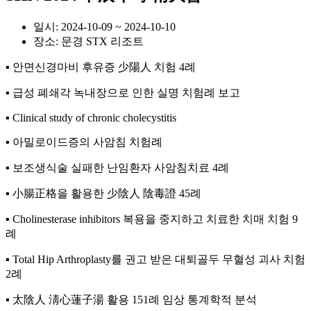
일시:
2024-10-09 ~ 2024-10-10
장소:
문경 STX 리조트
▪︎ 안면신경마비 후유증 少陽人 치험 4례
▪︎ 급성 폐쇄각 녹내장으로 인한 실명 치험례 보고
▪︎ Clinical study of chronic cholecystitis
▪︎ 아밀로이드증의 사암침 치험례
▪︎ 보조생식술 실패한 난임환자 사암침치료 4례
▪︎ 小腸正格을 활용한 少陰人 陰毒證 45례
▪︎ Cholinesterase inhibitors 복용을 중지하고 치료한 치매 치험 9
례
▪︎ Total Hip Arthroplasty를 권고 받은 대퇴골두 무혈성 괴사 치험
2례
▪︎ 太陰人 淸心蓮子湯 활용 151례 임상 통계학적 분석