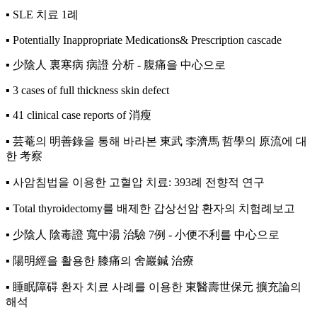
▪︎ SLE 치료 1례
▪︎ Potentially Inappropriate Medications& Prescription cascade
▪︎ 少陰人 裏寒病 病證 分析 - 腹痛을 中心으로
▪︎ 3 cases of full thickness skin defect
▪︎ 41 clinical case reports of 消瘦
▪︎ 芸菴의 明善錄을 통해 바라본 東武 李濟馬 哲學의 原流에 대
한 考察
▪︎ 사암침법을 이용한 고혈압 치료: 393례 전향적 연구
▪︎ Total thyroidectomy를 배제한 갑상선암 환자의 치험례보고
▪︎ 少陰人 陰毒證 寬中湯 治驗 7例 - 小便不利를 中心으로
▪︎ 陽明經을 활용한 膝痛의 舍巖鍼 治療
▪︎ 睡眠障碍 환자 치료 사례를 이용한 東醫壽世保元 擴充論의
해석