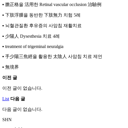
▪︎ 膽正格을 活用한 Retinal vascular occlusion 治驗例
▪︎ 下肢浮腫을 동반한 下肢無力 치험 5례
▪︎ 뇌혈관질환 후유증의 사암침 재활치료
▪︎ 少陽人 Dysesthesia 치료 4례
▪︎ treatment of trigeminal neuralgia
▪︎ 手少陽三焦經을 활용한 太陰人 사암침 치료 제언
▪︎ 無境界
이전 글
이전 글이 없습니다.
List
다음 글
다음 글이 없습니다.
SHN